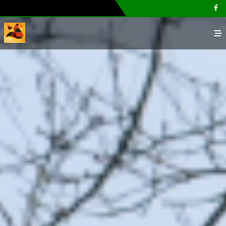
Főoldal
Galéria
Megvásárolható termékek
Cikkek, tippek
Kapcsolat