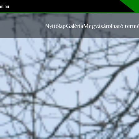
il.hu
Nyitólap
Galéria
Megvásárolható termé