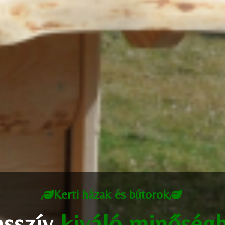
Kerti házak és bútorok
sszív
kiváló minőség