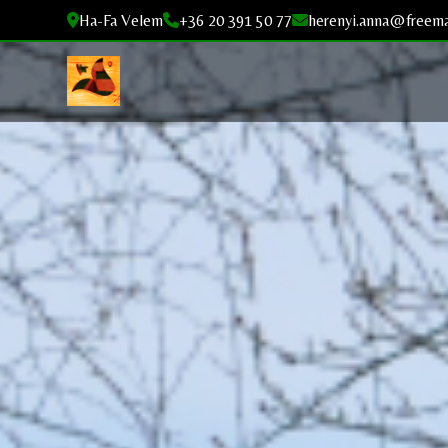
Ha-Fa Velem
+36 20 391 50 77
herenyi.anna@freema