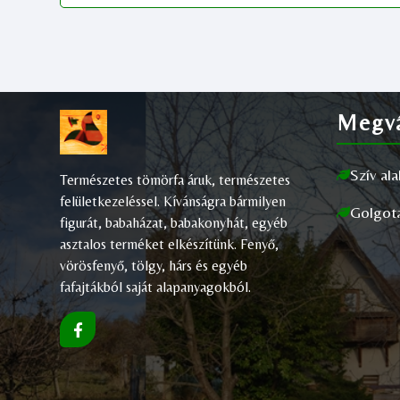
Megvá
Szív al
Természetes tömörfa áruk, természetes
felületkezeléssel. Kívánságra bármilyen
Golgot
figurát, babaházat, babakonyhát, egyéb
asztalos terméket elkészítünk. Fenyő,
vörösfenyő, tölgy, hárs és egyéb
fafajtákból saját alapanyagokból.