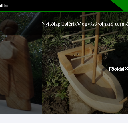
il.hu
Nyitólap
Galéria
Megvásárolható termé
Főoldal