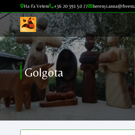
Ha-Fa Velem
+36 20 391 50 77
herenyi.anna@freema
Golgota