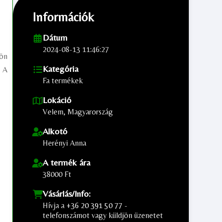
Információk
Dátum
2024-08-13 11:46:27
lön
Kategória
. A
Fa termékek
Lokáció
Velem, Magyarország
Alkotó
Herényi Anna
A termék ára
38000 Ft
Vásárlás/Info:
Hívja a
+36 20 391 50 77
-
telefonszámot vagy küldjön üzenetet