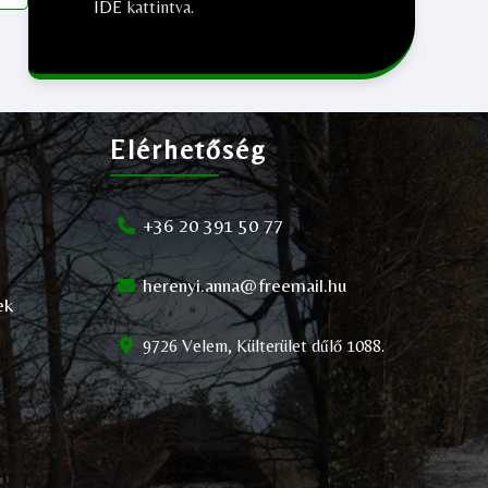
IDE
kattintva.
;
Elérhetőség
+36 20 391 50 77
herenyi.anna@freemail.hu
ek
9726 Velem, Külterület dűlő 1088.