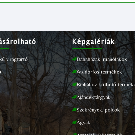
sárolható
Képgalériák
akú virágtartó
Babaházak, manólakok
a
Waldorfos termékek
Bibliához köthető termék
Ajándéktárgyak
Szekrények, polcok
Ágyak
Asztalok, íróasztalok