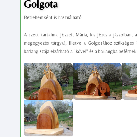
Golgota
Betlehemként is használható.
A szett tartalma: József, Mária, kis Jézus a jászolban
megegyezés tárgya), illetve a Golgotához szükséges 3
barlang szája elzárható a "kővel" és a barlangba beférnek