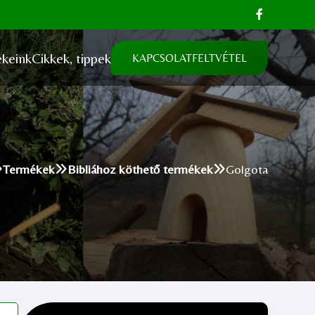
keink
Cikkek, tippek
KAPCSOLATFELTVÉTEL
Termékek
Bibliához köthető termékek
Golgota