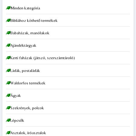
Minden kategória
Bibliához köthető termékek
Babaházak, manólakok
Ajándéktárgyak
Kerti faházak (játszó, szerszámtároló)
Ládák, postaládák
Waldorfos termékek
Ágyak
Szekrények, polcok
Lépcsők
Asztalok, íróasztalok