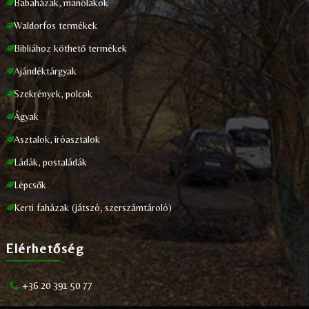
Babaházak, manólakok
Waldorfos termékek
Bibliához köthető termékek
Ajándéktárgyak
Szekrények, polcok
Ágyak
Asztalok, íróasztalok
Ládák, postaládák
Lépcsők
Kerti faházak (játszó, szerszámtároló)
Elérhetőség
+36 20 391 50 77