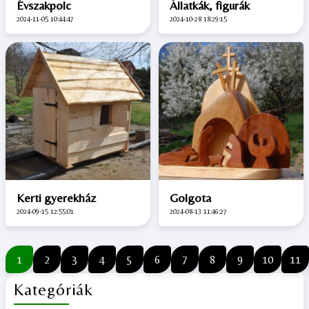
Évszakpolc
Állatkák, figurák
2024-11-05 10:44:47
2024-10-28 18:29:15
Kerti gyerekház
Golgota
2024-09-15 12:55:01
2024-08-13 11:46:27
1
2
3
4
5
6
7
8
9
10
11
Kategóriák