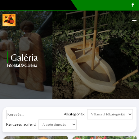
Főoldal
Galéria
Galéria
Főoldal
Galéria
Megvásárolható termékek
Cikkek, tippek
Kapcsolat
Alkategóriák:
Rendezesi sorrend: