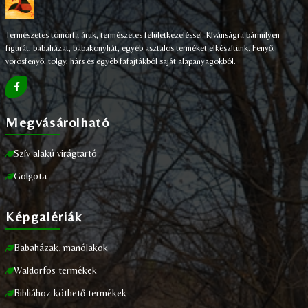
Természetes tömörfa áruk, természetes felületkezeléssel. Kívánságra bármilyen
figurát, babaházat, babakonyhát, egyéb asztalos terméket elkészítünk. Fenyő,
vörösfenyő, tölgy, hárs és egyéb fafajtákból saját alapanyagokból.
Megvásárolható
Szív alakú virágtartó
Golgota
Képgalériák
Babaházak, manólakok
Waldorfos termékek
Bibliához köthető termékek