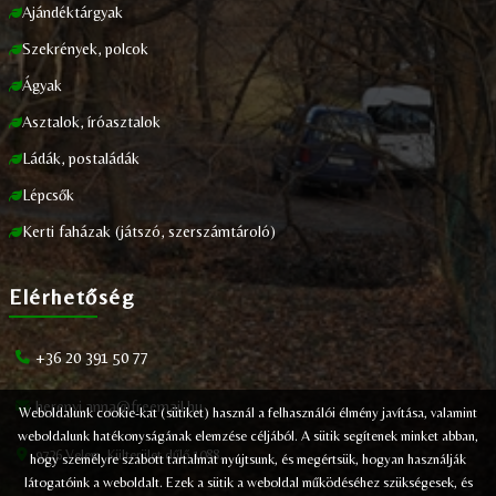
Ajándéktárgyak
Szekrények, polcok
Ágyak
Asztalok, íróasztalok
Ládák, postaládák
Lépcsők
Kerti faházak (játszó, szerszámtároló)
Elérhetőség
+36 20 391 50 77
herenyi.anna@freemail.hu
Weboldalunk cookie-kat (sütiket) használ a felhasználói élmény javítása, valamint
weboldalunk hatékonyságának elemzése céljából. A sütik segítenek minket abban,
9726 Velem, Külterület dűlő 1088.
hogy személyre szabott tartalmat nyújtsunk, és megértsük, hogyan használják
látogatóink a weboldalt. Ezek a sütik a weboldal működéséhez szükségesek, és