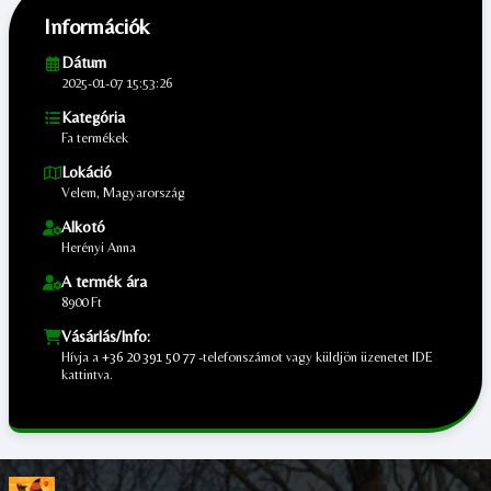
Információk
Dátum
2025-01-07 15:53:26
Kategória
Fa termékek
Lokáció
Velem, Magyarország
Alkotó
Herényi Anna
A termék ára
8900 Ft
Vásárlás/Info:
Hívja a
+36 20 391 50 77
-telefonszámot vagy küldjön üzenetet
IDE
kattintva.
;