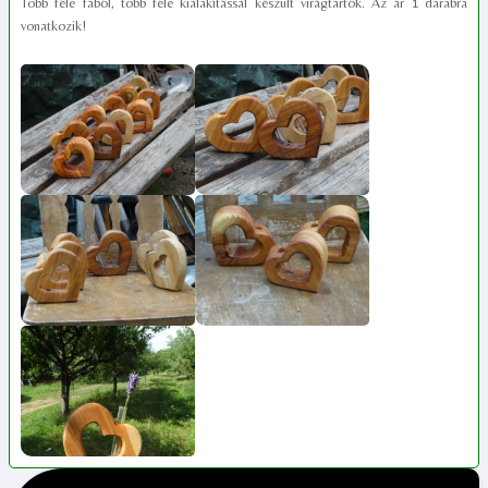
Több féle fából, több féle kialakítással készült virágtartók. Az ár 1 darabra
vonatkozik!