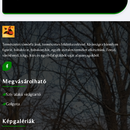
;
Természetes tömörfa áruk, természetes felületkezeléssel. Kívánságra bármilyen
figurát, babaházat, babakonyhát, egyéb asztalos terméket elkészítünk. Fenyő,
vörösfenyő, tölgy, hárs és egyéb fafajtákból saját alapanyagokból.
Megvásárolható
Szív alakú virágtartó
Golgota
Képgalériák