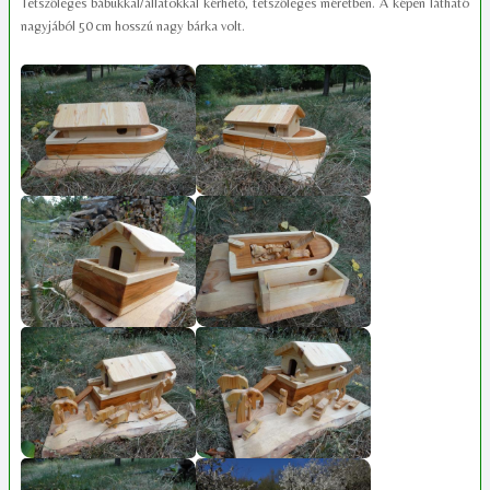
Tetszőleges bábukkal/állatokkal kérhető, tetszőleges méretben. A képen látható
nagyjából 50 cm hosszú nagy bárka volt.