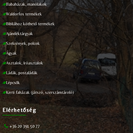
Babaházak, manólakok
Waldorfos termékek
Bibliához köthető termékek
Ajándéktárgyak
Szekrények, polcok
Ágyak
Asztalok, íróasztalok
Ládák, postaládák
Lépcsők
Kerti faházak (játszó, szerszámtároló)
Elérhetőség
+36 20 391 50 77