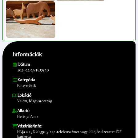
Információk
Dátum
2024-11-19 16:59:50
Kategória
Fa termékek
Lokáció
Velem, Magyarország
Alkotó
Herényi Anna
Vásárlás/Info:
Hívja a
+36 20 391 50 77
-telefonszámot vagy küldjön üzenetet
IDE
kattintva.