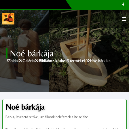
Főoldal
Noé bárkája
Galéria
Főoldal
Galéria
Bibliához köthető termékek
Noé bárkája
Megvásárolható termékek
Cikkek, tippek
Kapcsolat
Noé bárkája
Bárka, levehető tetővel, az állatok beleférnek a belsejébe