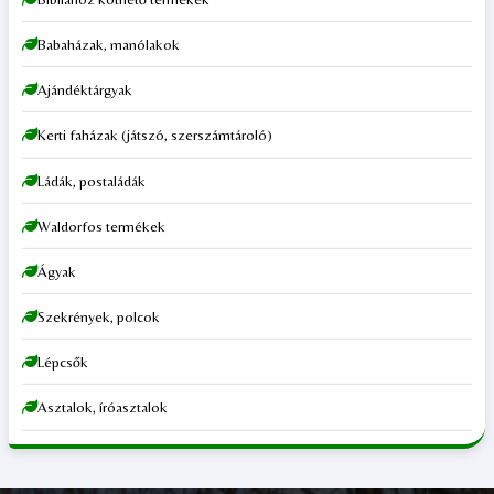
Babaházak, manólakok
Ajándéktárgyak
Kerti faházak (játszó, szerszámtároló)
Ládák, postaládák
Waldorfos termékek
Ágyak
Szekrények, polcok
Lépcsők
Asztalok, íróasztalok