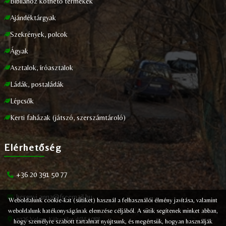
Bibliához köthető termékek
Ajándéktárgyak
Szekrények, polcok
Ágyak
Asztalok, íróasztalok
Ládák, postaládák
Lépcsők
Kerti faházak (játszó, szerszámtároló)
Elérhetőség
+36 20 391 50 77
herenyi.anna@freemail.hu
Weboldalunk cookie-kat (sütiket) használ a felhasználói élmény javítása, valamint
weboldalunk hatékonyságának elemzése céljából. A sütik segítenek minket abban,
9726 Velem, Külterület dűlő 1088.
hogy személyre szabott tartalmat nyújtsunk, és megértsük, hogyan használják