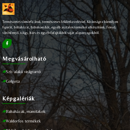
Természetes tömörfa áruk, természetes felületkezeléssel. Kívánságra bármilyen
figurát, babaházat, babakonyhát, egyéb asztalos terméket elkészítünk. Fenyő,
vörösfenyő, tölgy, hárs és egyéb fafajtákból saját alapanyagokból.
Megvásárolható
Szív alakú virágtartó
Golgota
Képgalériák
Babaházak, manólakok
Waldorfos termékek