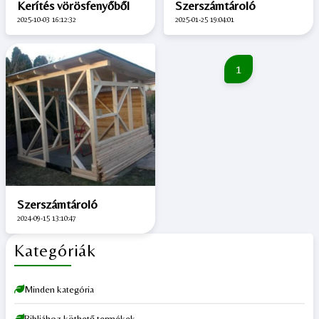
Kerítés vörösfenyőből
Szerszámtároló
2025-10-03 16:12:32
2025-01-25 19:04:01
1
Szerszámtároló
2024-09-15 13:10:47
Kategóriák
Minden kategória
Bibliához köthető termékek