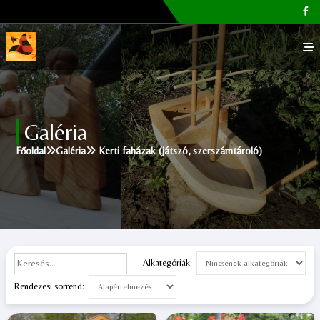
Főoldal
Galéria
Galéria
Főoldal
Galéria
Kerti faházak (játszó, szerszámtároló)
Megvásárolható termékek
Cikkek, tippek
Kapcsolat
Alkategóriák:
Rendezesi sorrend: