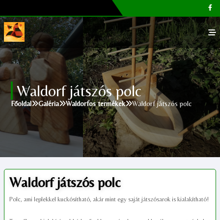
Főoldal
Waldorf játszós polc
Galéria
Főoldal
Galéria
Waldorfos termékek
Waldorf játszós polc
Megvásárolható termékek
Cikkek, tippek
Kapcsolat
Waldorf játszós polc
Polc, ami leplekkel kuckósítható, akár mint egy saját játszósarok is kialakítható!