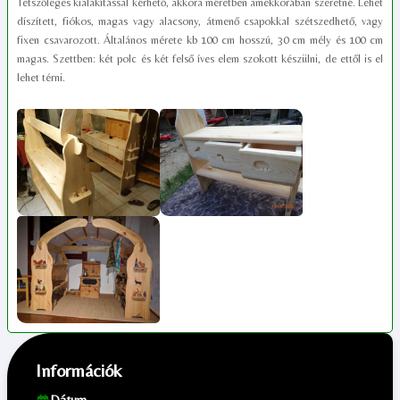
Tetszőleges kialakítással kérhető, akkora méretben amekkorában szeretné. Lehet
díszített, fiókos, magas vagy alacsony, átmenő csapokkal szétszedhető, vagy
fixen csavarozott. Általános mérete kb 100 cm hosszú, 30 cm mély és 100 cm
magas. Szettben: két polc és két felső íves elem szokott készülni, de ettől is el
lehet térni.
Információk