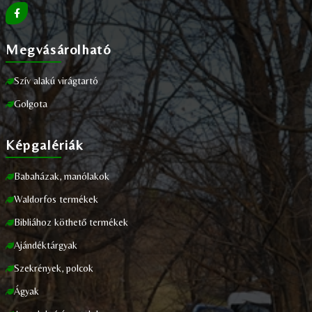
Megvásárolható
Szív alakú virágtartó
Golgota
Képgalériák
Babaházak, manólakok
Waldorfos termékek
Bibliához köthető termékek
Ajándéktárgyak
Szekrények, polcok
Ágyak