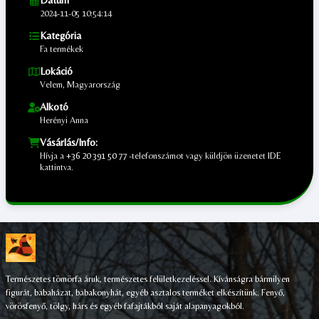
Dátum
2024-11-05 10:54:14
Kategória
Fa termékek
Lokáció
Velem, Magyarország
Alkotó
Herényi Anna
Vásárlás/Info:
Hívja a
+36 20 391 50 77
-telefonszámot vagy küldjön üzenetet
IDE
kattintva.
;
Természetes tömörfa áruk, természetes felületkezeléssel. Kívánságra bármilyen
figurát, babaházat, babakonyhát, egyéb asztalos terméket elkészítünk. Fenyő,
vörösfenyő, tölgy, hárs és egyéb fafajtákból saját alapanyagokból.