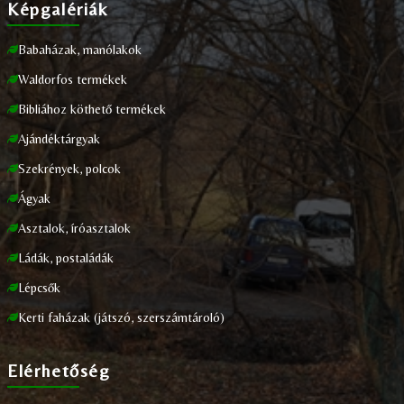
Képgalériák
Babaházak, manólakok
Waldorfos termékek
Bibliához köthető termékek
Ajándéktárgyak
Szekrények, polcok
Ágyak
Asztalok, íróasztalok
Ládák, postaládák
Lépcsők
Kerti faházak (játszó, szerszámtároló)
Elérhetőség