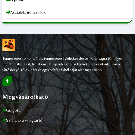
Asztalok, íróasztalok
Természetes tömörfa áruk, természetes felületkezeléssel. Kívánságra bármilyen
figurát, babaházat, babakonyhát, egyéb asztalos terméket elkészítünk. Fenyő,
vörösfenyő, tölgy, hárs és egyéb fafajtákból saját alapanyagokból.
Megvásárolható
Golgota
Szív alakú virágtartó