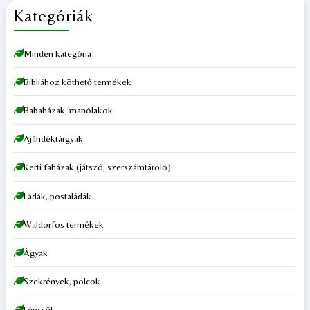
Kategóriák
Minden kategória
Bibliához köthető termékek
Babaházak, manólakok
Ajándéktárgyak
Kerti faházak (játszó, szerszámtároló)
Ládák, postaládák
Waldorfos termékek
Ágyak
Szekrények, polcok
Lépcsők