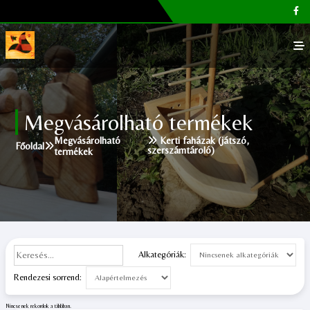
Főoldal
Megvásárolható termékek
Galéria
Megvásárolható
Kerti faházak (játszó,
Főoldal
szerszámtároló)
termékek
Megvásárolható termékek
Cikkek, tippek
Kapcsolat
Alkategóriák:
Rendezesi sorrend:
Nincsenek rekordok a táblában.