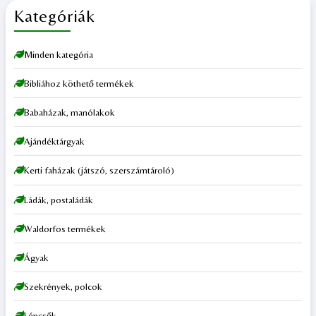
Kategóriák
Minden kategória
Bibliához köthető termékek
Babaházak, manólakok
Ajándéktárgyak
Kerti faházak (játszó, szerszámtároló)
Ládák, postaládák
Waldorfos termékek
Ágyak
Szekrények, polcok
Lépcsők