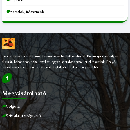
Asztalok, íróasztalok
Természetes tömörfa áruk, természetes felületkezeléssel. Kívánságra bármilyen
figurát, babaházat, babakonyhát, egyéb asztalos terméket elkészítünk. Fenyő,
vörösfenyő, tölgy, hárs és egyéb fafajtákból saját alapanyagokból.
Megvásárolható
Golgota
Szív alakú virágtartó