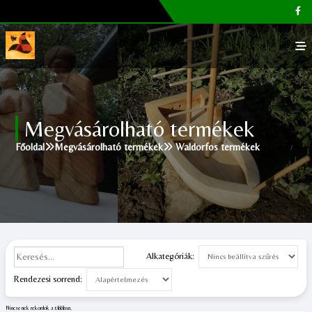
Főoldal
Megvásárolható termékek
Galéria
Főoldal
Megvásárolható termékek
Waldorfos termékek
Megvásárolható termékek
Cikkek, tippek
Kapcsolat
Alkategóriák:
Rendezesi sorrend:
Nincsenek rekordok a táblában.