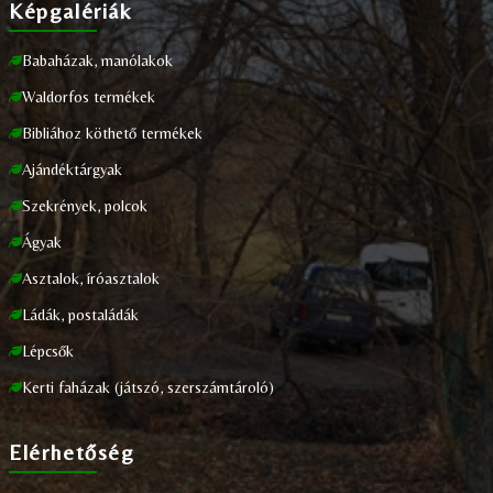
Képgalériák
Babaházak, manólakok
Waldorfos termékek
Bibliához köthető termékek
Ajándéktárgyak
Szekrények, polcok
Ágyak
Asztalok, íróasztalok
Ládák, postaládák
Lépcsők
Kerti faházak (játszó, szerszámtároló)
Elérhetőség