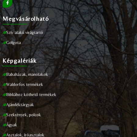
Megvásárolható
Szív alakú virágtartó
Golgota
Képgalériák
Babaházak, manólakok
Waldorfos termékek
Bibliához köthető termékek
Ajándéktárgyak
Szekrények, polcok
Ágyak
Asztalok, íróasztalok