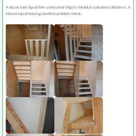
A húzott karú lépcső fém szerkezeten tölgyfa fokokkal (sarkoknál táblásítva). A
kétkarú lépcső fenyő gyámolítással bükkfa fokok.