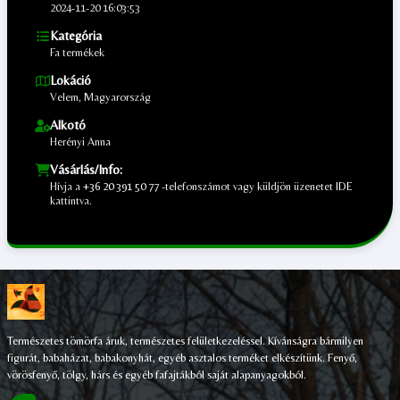
2024-11-20 16:03:53
Kategória
Fa termékek
Lokáció
Velem, Magyarország
Alkotó
Herényi Anna
Vásárlás/Info:
Hívja a
+36 20 391 50 77
-telefonszámot vagy küldjön üzenetet
IDE
kattintva.
;
Természetes tömörfa áruk, természetes felületkezeléssel. Kívánságra bármilyen
figurát, babaházat, babakonyhát, egyéb asztalos terméket elkészítünk. Fenyő,
vörösfenyő, tölgy, hárs és egyéb fafajtákból saját alapanyagokból.