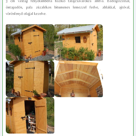
3 cm vastag fenyőlambéria házikó talajcsavarokra állítva. Bádogozással,
öntapadós, pala zúzalékos bitumenes lemezzel fedve, ablakkal, ajtóval,
vörösfenyő olajjal kezelve.