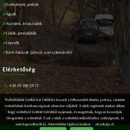
Szekrények, polcok
Ágyak
Asztalok, íróasztalok
Ládák, postaládák
Lépcsők
Kerti faházak (játszó, szerszámtároló)
Elérhetőség
+36 20 391 50 77
herenyi.anna@freemail.hu
Weboldalunk cookie-kat (sütiket) használ a felhasználói élmény javítása, valamint
weboldalunk hatékonyságának elemzése céljából. A sütik segítenek minket abban,
9726 Velem, Külterület dűlő 1088.
hogy személyre szabott tartalmat nyújtsunk, és megértsük, hogyan használják
látogatóink a weboldalt. Ezek a sütik a weboldal működéséhez szükségesek, és
nem kapcsolhatók ki. Adatvédelmi tájékoztatónkat
itt
olvashatja el.