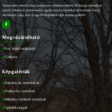
Természetes tömörfa áruk, természetes felületkezeléssel. Kívánságra bármilyen
figurát, babaházat, babakonyhát, egyéb asztalos terméket elkészítünk. Fenyő,
vörösfenyő, tölgy, hárs és egyéb fafajtákból saját alapanyagokból.
Megvásárolható
Szív alakú virágtartó
Golgota
Képgalériák
Babaházak, manólakok
Waldorfos termékek
Bibliához köthető termékek
Ajándéktárgyak