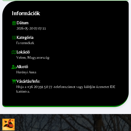
Információk
Dátum
2026-05-20 07:07:11
Kategória
Fa termékek
Lokáció
Velem, Magyarország
Alkotó
Herényi Anna
Vásárlás/Info:
Hívja a
+36 20 391 50 77
-telefonszámot vagy küldjön üzenetet
IDE
kattintva.
;