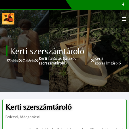
Főoldal
Kerti szerszámtároló
Galéria
Kerti faházak (játszó,
Kerti
Főoldal
Galéria
szerszámtároló)
szerszámtároló
Megvásárolható termékek
Cikkek, tippek
Kapcsolat
Kerti szerszámtároló
Fedéssel, bádogozással