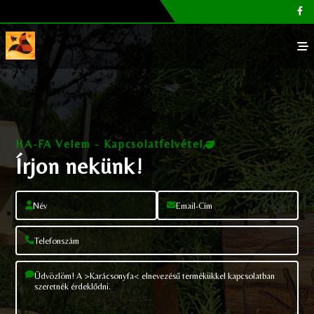
Főoldal
Galéria
HA-FA Velem - Kapcsolatfelvétel
Megvásárolható termékek
Írjon nekünk!
Cikkek, tippek
Kapcsolat