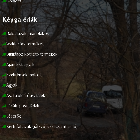
Golgota
Képgalériák
Babaházak, manólakok
Waldorfos termékek
Bibliához köthető termékek
Ajándéktárgyak
Szekrények, polcok
Ágyak
Asztalok, íróasztalok
Ládák, postaládák
Lépcsők
Kerti faházak (játszó, szerszámtároló)