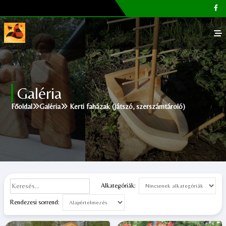
Főoldal
Galéria
Galéria
Főoldal
Galéria
Kerti faházak (játszó, szerszámtároló)
Megvásárolható termékek
Cikkek, tippek
Kapcsolat
Alkategóriák:
Rendezesi sorrend: