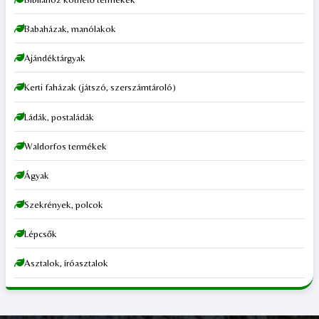
Babaházak, manólakok
Ajándéktárgyak
Kerti faházak (játszó, szerszámtároló)
Ládák, postaládák
Waldorfos termékek
Ágyak
Szekrények, polcok
Lépcsők
Asztalok, íróasztalok