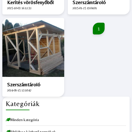
Kerítés vörösfenyőből
Szerszámtároló
2025-10-03 16:12:32
2025-01-25 19:04:01
1
Szerszámtároló
2024-09-15 13:10:47
Kategóriák
Minden kategória
Bibliához köthető termékek