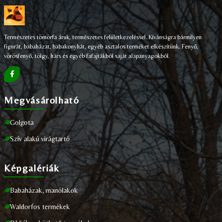
Természetes tömörfa áruk, természetes felületkezeléssel. Kívánságra bármilyen
figurát, babaházat, babakonyhát, egyéb asztalos terméket elkészítünk. Fenyő,
vörösfenyő, tölgy, hárs és egyéb fafajtákból saját alapanyagokból.
Megvásárolható
Golgota
Szív alakú virágtartó
Képgalériák
Babaházak, manólakok
Waldorfos termékek