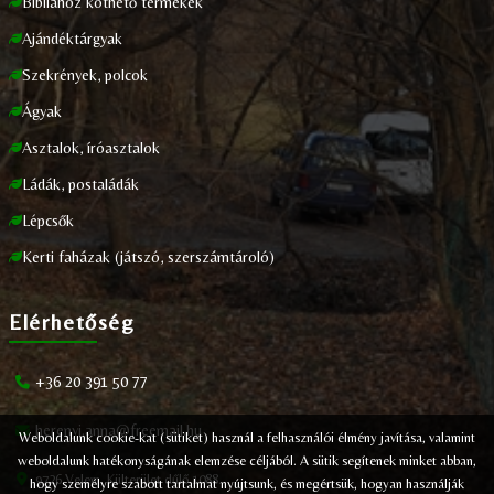
Bibliához köthető termékek
Ajándéktárgyak
Szekrények, polcok
Ágyak
Asztalok, íróasztalok
Ládák, postaládák
Lépcsők
Kerti faházak (játszó, szerszámtároló)
Elérhetőség
+36 20 391 50 77
herenyi.anna@freemail.hu
Weboldalunk cookie-kat (sütiket) használ a felhasználói élmény javítása, valamint
weboldalunk hatékonyságának elemzése céljából. A sütik segítenek minket abban,
9726 Velem, Külterület dűlő 1088.
hogy személyre szabott tartalmat nyújtsunk, és megértsük, hogyan használják