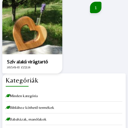
1
Szív alakú virágtartó
2025-01-07 15:53:26
Kategóriák
Minden kategória
Bibliához köthető termékek
Babaházak, manólakok