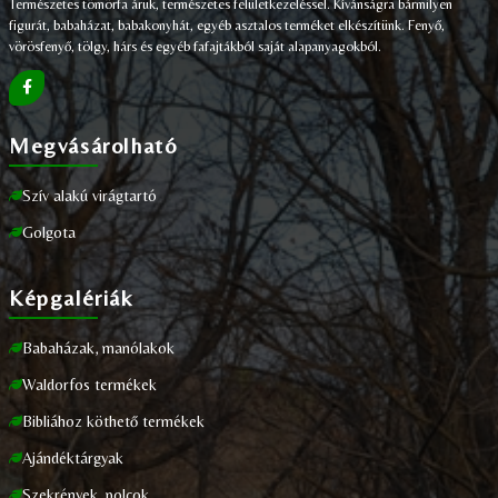
Természetes tömörfa áruk, természetes felületkezeléssel. Kívánságra bármilyen
figurát, babaházat, babakonyhát, egyéb asztalos terméket elkészítünk. Fenyő,
vörösfenyő, tölgy, hárs és egyéb fafajtákból saját alapanyagokból.
Megvásárolható
Szív alakú virágtartó
Golgota
Képgalériák
Babaházak, manólakok
Waldorfos termékek
Bibliához köthető termékek
Ajándéktárgyak
Szekrények, polcok