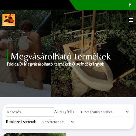
Főoldal
Megvásárolható termékek
Galéria
Főoldal
Megvásárolható termékek
Ajándéktárgyak
Megvásárolható termékek
Cikkek, tippek
Kapcsolat
Alkategóriák:
Rendezesi sorrend: