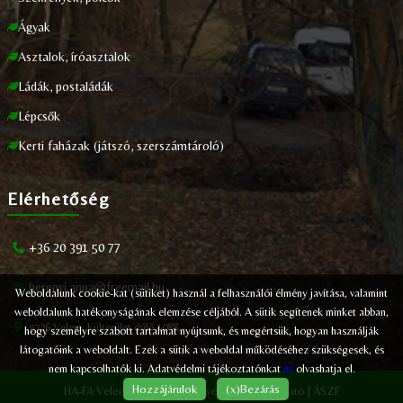
Ágyak
Asztalok, íróasztalok
Ládák, postaládák
Lépcsők
Kerti faházak (játszó, szerszámtároló)
Elérhetőség
+36 20 391 50 77
herenyi.anna@freemail.hu
Weboldalunk cookie-kat (sütiket) használ a felhasználói élmény javítása, valamint
weboldalunk hatékonyságának elemzése céljából. A sütik segítenek minket abban,
9726 Velem, Külterület dűlő 1088.
hogy személyre szabott tartalmat nyújtsunk, és megértsük, hogyan használják
látogatóink a weboldalt. Ezek a sütik a weboldal működéséhez szükségesek, és
nem kapcsolhatók ki. Adatvédelmi tájékoztatónkat
itt
olvashatja el.
Hozzájárulok
(x)Bezárás
HA-FA Velem - 2024 © |
Adatvédelmi tájékoztató
|
ÁSZF