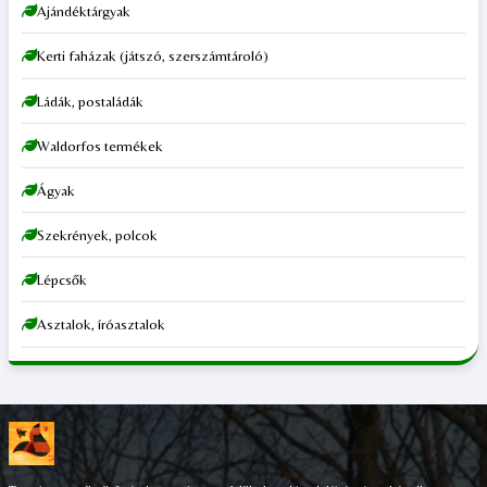
Ajándéktárgyak
Kerti faházak (játszó, szerszámtároló)
Ládák, postaládák
Waldorfos termékek
Ágyak
Szekrények, polcok
Lépcsők
Asztalok, íróasztalok