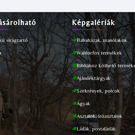
sárolható
Képgalériák
akú virágtartó
Babaházak, manólakok
a
Waldorfos termékek
Bibliához köthető termék
Ajándéktárgyak
Szekrények, polcok
Ágyak
Asztalok, íróasztalok
Ládák, postaládák