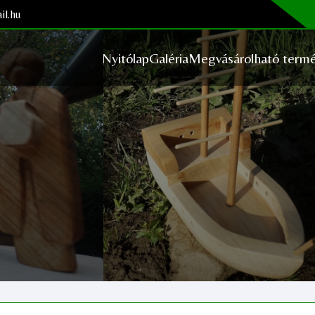
il.hu
Nyitólap
Galéria
Megvásárolható termé