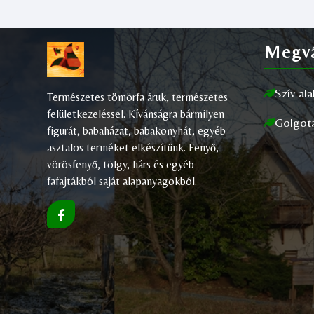
Megvá
Szív al
Természetes tömörfa áruk, természetes
felületkezeléssel. Kívánságra bármilyen
Golgot
figurát, babaházat, babakonyhát, egyéb
asztalos terméket elkészítünk. Fenyő,
vörösfenyő, tölgy, hárs és egyéb
fafajtákból saját alapanyagokból.