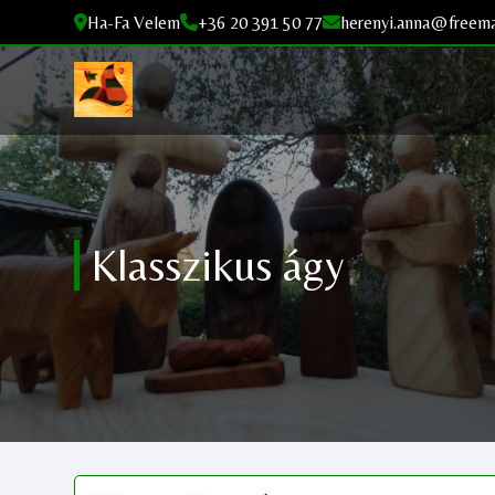
Ha-Fa Velem
+36 20 391 50 77
herenyi.anna@freema
Klasszikus ágy