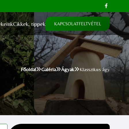
keink
Cikkek, tippek
KAPCSOLATFELTVÉTEL
Főoldal
Galéria
Ágyak
Klasszikus ágy