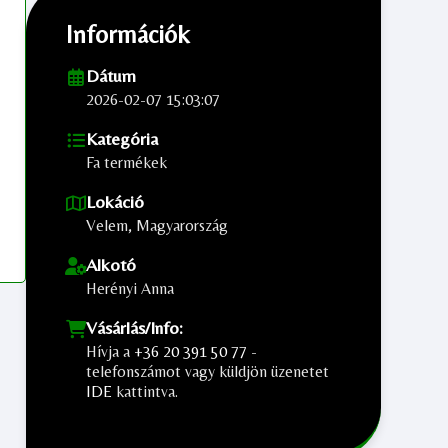
Információk
Dátum
2026-02-07 15:03:07
Kategória
Fa termékek
Lokáció
Velem, Magyarország
Alkotó
Herényi Anna
Vásárlás/Info:
Hívja a
+36 20 391 50 77
-
telefonszámot vagy küldjön üzenetet
IDE
kattintva.
;