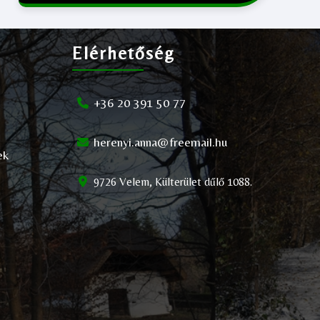
Elérhetőség
+36 20 391 50 77
herenyi.anna@freemail.hu
ek
9726 Velem, Külterület dűlő 1088.