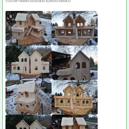
Viaszolt felületű klasszikus nyitható babaház