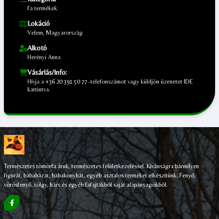
Fa termékek
Lokáció
Velem, Magyarország
Alkotó
Herényi Anna
Vásárlás/Info:
Hívja a
+36 20 391 50 77
-telefonszámot vagy küldjön üzenetet
IDE
kattintva.
;
Természetes tömörfa áruk, természetes felületkezeléssel. Kívánságra bármilyen
figurát, babaházat, babakonyhát, egyéb asztalos terméket elkészítünk. Fenyő,
vörösfenyő, tölgy, hárs és egyéb fafajtákból saját alapanyagokból.