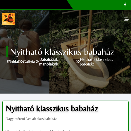
Főoldal
Nyitható klasszikus babaház
Galéria
Babaházak,
Nyitható klasszikus
Főoldal
Galéria
manólakok
babaház
Megvásárolható termékek
Cikkek, tippek
Kapcsolat
Nyitható klasszikus babaház
Nagy méretű íves ablakos babaház