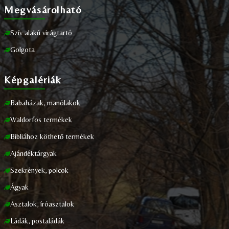
Megvásárolható
Szív alakú virágtartó
Golgota
Képgalériák
Babaházak, manólakok
Waldorfos termékek
Bibliához köthető termékek
Ajándéktárgyak
Szekrények, polcok
Ágyak
Asztalok, íróasztalok
Ládák, postaládák