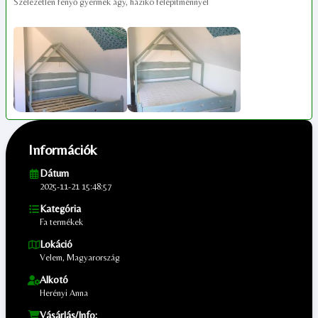
Szélezetlen fenyő gyermek ágy, házikó felépítménnyel
Információk
Dátum
2025-11-21 15:48:57
Kategória
Fa termékek
Lokáció
Velem, Magyarország
Alkotó
Herényi Anna
Vásárlás/Info: