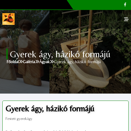
Főoldal
Gyerek ágy, házikó formájú
Galéria
Főoldal
Galéria
Ágyak
Gyerek ágy, házikó formájú
Megvásárolható termékek
Cikkek, tippek
Kapcsolat
Gyerek ágy, házikó formájú
Festett gyerekágy