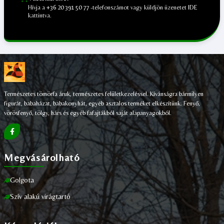
Hívja a
+36 20 391 50 77
-telefonszámot vagy küldjön üzenetet
IDE
kattintva.
;
Természetes tömörfa áruk, természetes felületkezeléssel. Kívánságra bármilyen
figurát, babaházat, babakonyhát, egyéb asztalos terméket elkészítünk. Fenyő,
vörösfenyő, tölgy, hárs és egyéb fafajtákból saját alapanyagokból.
Megvásárolható
Golgota
Szív alakú virágtartó