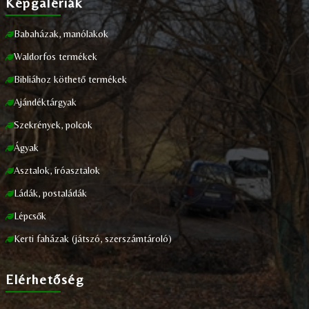
Képgalériák
Babaházak, manólakok
Waldorfos termékek
Bibliához köthető termékek
Ajándéktárgyak
Szekrények, polcok
Ágyak
Asztalok, íróasztalok
Ládák, postaládák
Lépcsők
Kerti faházak (játszó, szerszámtároló)
Elérhetőség