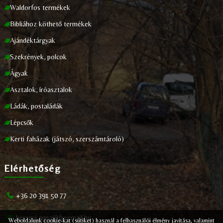
Waldorfos termékek
Bibliához köthető termékek
Ajándéktárgyak
Szekrények, polcok
Ágyak
Asztalok, íróasztalok
Ládák, postaládák
Lépcsők
Kerti faházak (játszó, szerszámtároló)
Elérhetőség
+36 20 391 50 77
herenyi.anna@freemail.hu
Weboldalunk cookie-kat (sütiket) használ a felhasználói élmény javítása, valamint