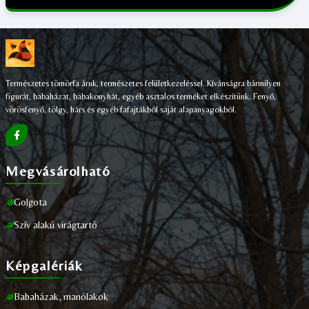
Természetes tömörfa áruk, természetes felületkezeléssel. Kívánságra bármilyen
figurát, babaházat, babakonyhát, egyéb asztalos terméket elkészítünk. Fenyő,
vörösfenyő, tölgy, hárs és egyéb fafajtákból saját alapanyagokból.
Megvásárolható
Golgota
Szív alakú virágtartó
Képgalériák
Babaházak, manólakok