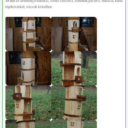
18 mm-es erdeifenyő babaház, ívesre csiszolva, födémek pácolva. Hintával, külső
lépőkövekkel, viaszolt kivitelben.