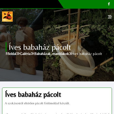
Főoldal
Íves babaház pácolt
Galéria
Főoldal
Galéria
Babaházak, manólakok
Íves babaház pácolt
Megvásárolható termékek
Cikkek, tippek
Kapcsolat
Íves babaház pácolt
A szokásostól eltérően pácolt födémekkel készült.