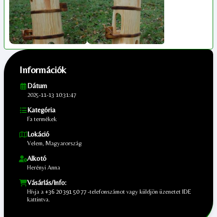
Információk
Dátum
2025-11-13 10:31:47
Kategória
Fa termékek
Lokáció
Velem, Magyarország
Alkotó
Herényi Anna
Vásárlás/Info:
Hívja a
+36 20 391 50 77
-telefonszámot vagy küldjön üzenetet
IDE
kattintva.
;