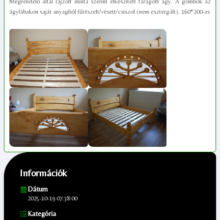
Megrendelő által rajzolt minta szerint elkészített faragott ágy. A gömbök az
ágylábakon saját anyagból fűrészelt/vésett/csiszol (nem esztergált). 160*200-as
Információk
Dátum
2025-10-19 07:38:00
Kategória