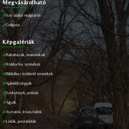
Megvásárolható
Szív alakú virágtartó
Golgota
Képgalériák
Babaházak, manólakok
Waldorfos termékek
Bibliához köthető termékek
Ajándéktárgyak
Szekrények, polcok
Ágyak
Asztalok, íróasztalok
Ládák, postaládák