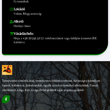
Fa termékek
Lokáció
Velem, Magyarország
Alkotó
Herényi Anna
Vásárlás/Info:
Hívja a
+36 20 391 50 77
-telefonszámot vagy küldjön üzenetet
IDE
kattintva.
;
Természetes tömörfa áruk, természetes felületkezeléssel. Kívánságra bármilyen
figurát, babaházat, babakonyhát, egyéb asztalos terméket elkészítünk. Fenyő,
vörösfenyő, tölgy, hárs és egyéb fafajtákból saját alapanyagokból.