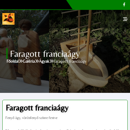
Főoldal
Faragott franciaágy
Galéria
Főoldal
Galéria
Ágyak
Faragott franciaágy
Megvásárolható termékek
Cikkek, tippek
Kapcsolat
Faragott franciaágy
Fenyő ágy, vörösfenyő színre festve