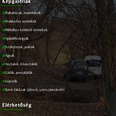
Képgalériák
Babaházak, manólakok
Waldorfos termékek
Bibliához köthető termékek
Ajándéktárgyak
Szekrények, polcok
Ágyak
Asztalok, íróasztalok
Ládák, postaládák
Lépcsők
Kerti faházak (játszó, szerszámtároló)
Elérhetőség