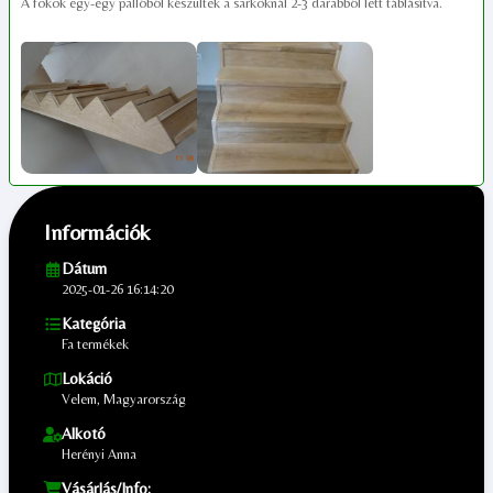
A fokok egy-egy pallóból készültek a sarkoknál 2-3 darabból lett táblásítva.
Információk
Dátum
2025-01-26 16:14:20
Kategória
Fa termékek
Lokáció
Velem, Magyarország
Alkotó
Herényi Anna
Vásárlás/Info: