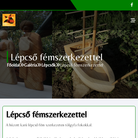
Főoldal
Lépcső fémszerkezettel
Galéria
Főoldal
Galéria
Lépcsők
Lépcső fémszerkezettel
Megvásárolható termékek
Cikkek, tippek
Kapcsolat
Lépcső fémszerkezettel
A húzott karú lépcső fém szerkezeten tölgyfa fokokkal.