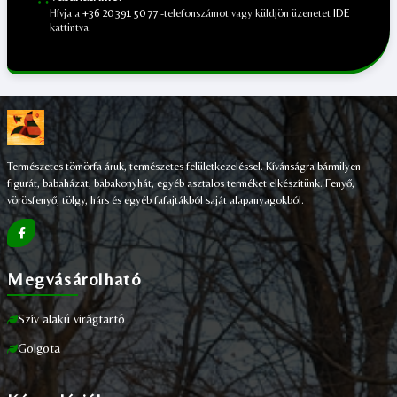
Hívja a
+36 20 391 50 77
-telefonszámot vagy küldjön üzenetet
IDE
kattintva.
;
Természetes tömörfa áruk, természetes felületkezeléssel. Kívánságra bármilyen
figurát, babaházat, babakonyhát, egyéb asztalos terméket elkészítünk. Fenyő,
vörösfenyő, tölgy, hárs és egyéb fafajtákból saját alapanyagokból.
Megvásárolható
Szív alakú virágtartó
Golgota