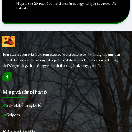
Hívja a
+36 20 391 50 77
-telefonszámot vagy küldjön üzenetet
IDE
kattintva.
;
Természetes tömörfa áruk, természetes felületkezeléssel. Kívánságra bármilyen
figurát, babaházat, babakonyhát, egyéb asztalos terméket elkészítünk. Fenyő,
vörösfenyő, tölgy, hárs és egyéb fafajtákból saját alapanyagokból.
Megvásárolható
Szív alakú virágtartó
Golgota