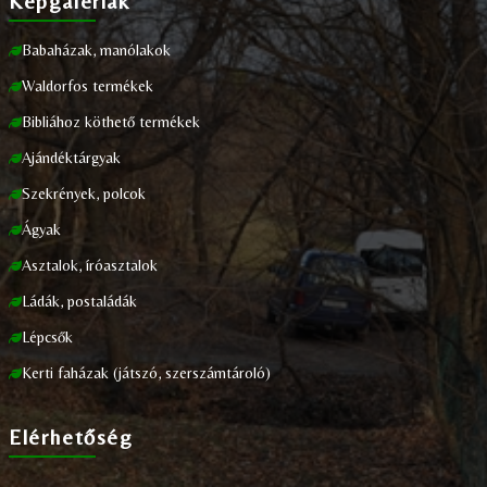
Képgalériák
Babaházak, manólakok
Waldorfos termékek
Bibliához köthető termékek
Ajándéktárgyak
Szekrények, polcok
Ágyak
Asztalok, íróasztalok
Ládák, postaládák
Lépcsők
Kerti faházak (játszó, szerszámtároló)
Elérhetőség