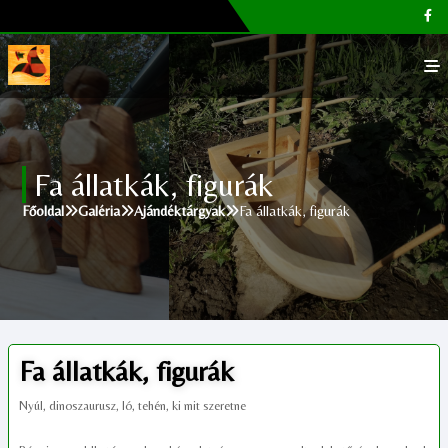
Főoldal
Fa állatkák, figurák
Galéria
Főoldal
Galéria
Ajándéktárgyak
Fa állatkák, figurák
Megvásárolható termékek
Cikkek, tippek
Kapcsolat
Fa állatkák, figurák
Nyúl, dinoszaurusz, ló, tehén, ki mit szeretne