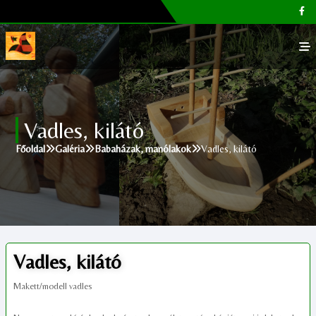
Főoldal
Vadles, kilátó
Galéria
Főoldal
Galéria
Babaházak, manólakok
Vadles, kilátó
Megvásárolható termékek
Cikkek, tippek
Kapcsolat
Vadles, kilátó
Makett/modell vadles