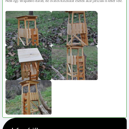
Nem egy strapabíró darab, de óvatos használat esetén akár játszani is lehet vele.