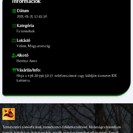
Információk
Dátum
2025-01-25 17:43:30
Kategória
Fa termékek
Lokáció
Velem, Magyarország
Alkotó
Herényi Anna
Vásárlás/Info:
Hívja a
+36 20 391 50 77
-telefonszámot vagy küldjön üzenetet
IDE
kattintva.
;
Természetes tömörfa áruk, természetes felületkezeléssel. Kívánságra bármilyen
figurát, babaházat, babakonyhát, egyéb asztalos terméket elkészítünk. Fenyő,