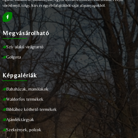
vörösfenyő, tölgy, hárs és egyéb fafajtákból saját alapanyagokból.
Megvásárolható
Szív alakú virágtartó
Golgota
Képgalériák
Babaházak, manólakok
Waldorfos termékek
Bibliához köthető termékek
Ajándéktárgyak
Szekrények, polcok