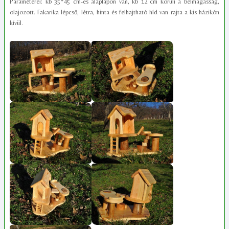
Paraméterei: kb 35*45 cm-es alaplapon van, kb 12 cm körüli a belmagasság,
olajozott. Fakarika lépcső, létra, hinta és felhajtható híd van rajta a kis házikón
kívül.