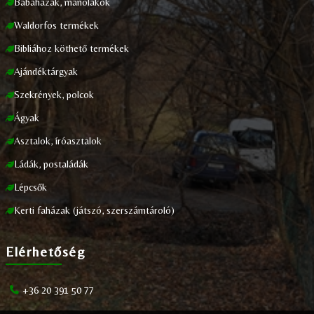
Babaházak, manólakok
Waldorfos termékek
Bibliához köthető termékek
Ajándéktárgyak
Szekrények, polcok
Ágyak
Asztalok, íróasztalok
Ládák, postaládák
Lépcsők
Kerti faházak (játszó, szerszámtároló)
Elérhetőség
+36 20 391 50 77