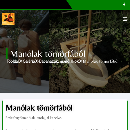
Főoldal
Manólak tömörfából
Galéria
Főoldal
Galéria
Babaházak, manólakok
Manólak tömörfából
Megvásárolható termékek
Cikkek, tippek
Kapcsolat
Manólak tömörfából
Erdeifenyő manólak lenolajjal kezelve.