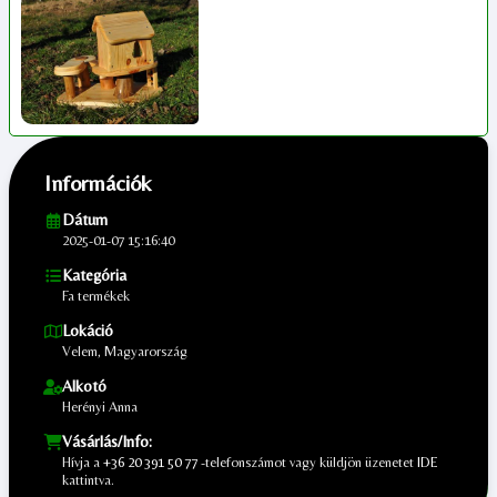
Információk
Dátum
2025-01-07 15:16:40
Kategória
Fa termékek
Lokáció
Velem, Magyarország
Alkotó
Herényi Anna
Vásárlás/Info:
Hívja a
+36 20 391 50 77
-telefonszámot vagy küldjön üzenetet
IDE
kattintva.
;