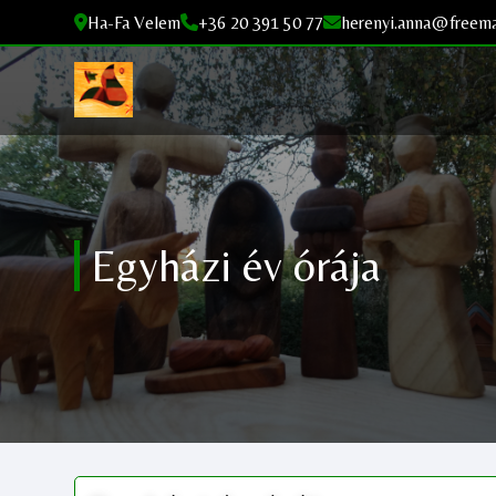
Ha-Fa Velem
+36 20 391 50 77
herenyi.anna@freema
Egyházi év órája