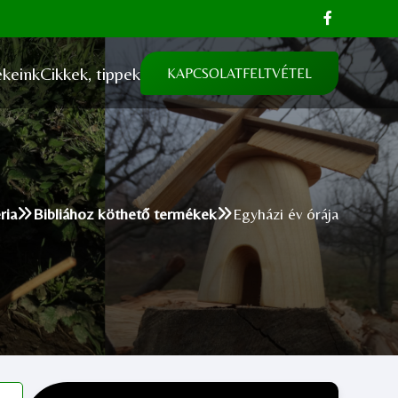
keink
Cikkek, tippek
KAPCSOLATFELTVÉTEL
ria
Bibliához köthető termékek
Egyházi év órája