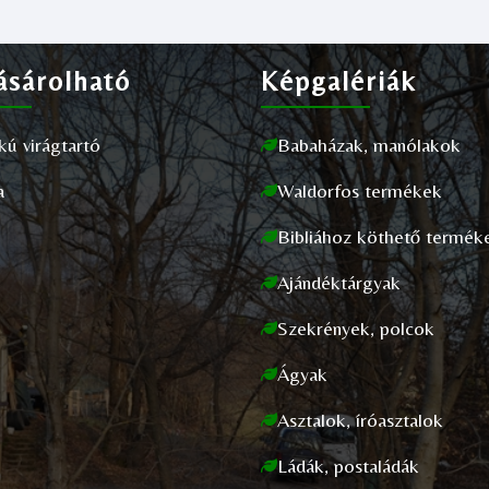
sárolható
Képgalériák
akú virágtartó
Babaházak, manólakok
a
Waldorfos termékek
Bibliához köthető termék
Ajándéktárgyak
Szekrények, polcok
Ágyak
Asztalok, íróasztalok
Ládák, postaládák