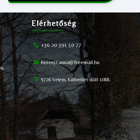
Elérhetőség
+36 20 391 50 77
herenyi.anna@freemail.hu
ek
9726 Velem, Külterület dűlő 1088.