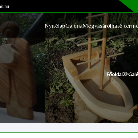
il.hu
Nyitólap
Galéria
Megvásárolható termé
Főoldal
Galé