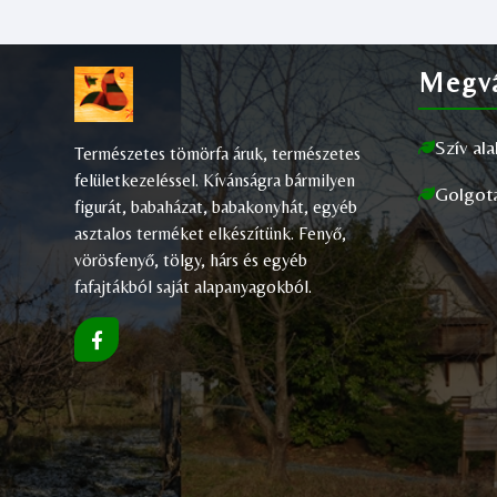
Megvá
Szív al
Természetes tömörfa áruk, természetes
felületkezeléssel. Kívánságra bármilyen
Golgot
figurát, babaházat, babakonyhát, egyéb
asztalos terméket elkészítünk. Fenyő,
vörösfenyő, tölgy, hárs és egyéb
fafajtákból saját alapanyagokból.