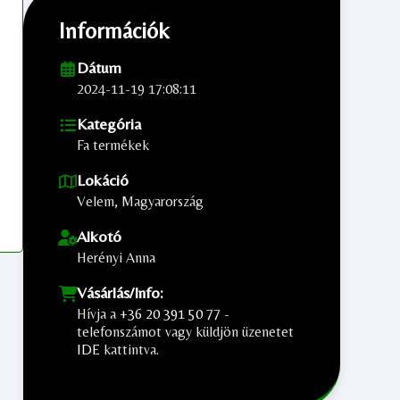
Információk
Dátum
2024-11-19 17:08:11
Kategória
Fa termékek
Lokáció
Velem, Magyarország
Alkotó
Herényi Anna
Vásárlás/Info:
Hívja a
+36 20 391 50 77
-
telefonszámot vagy küldjön üzenetet
IDE
kattintva.
;