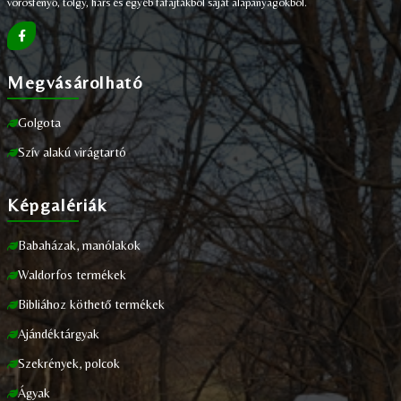
vörösfenyő, tölgy, hárs és egyéb fafajtákból saját alapanyagokból.
Megvásárolható
Golgota
Szív alakú virágtartó
Képgalériák
Babaházak, manólakok
Waldorfos termékek
Bibliához köthető termékek
Ajándéktárgyak
Szekrények, polcok
Ágyak