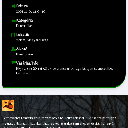
Dátum
2024-11-05 11:04:10
Kategória
Fa termékek
Lokáció
Velem, Magyarország
Alkotó
Herényi Anna
Vásárlás/Info:
Hívja a
+36 20 391 50 77
-telefonszámot vagy küldjön üzenetet
IDE
kattintva.
;
Természetes tömörfa áruk, természetes felületkezeléssel. Kívánságra bármilyen
figurát, babaházat, babakonyhát, egyéb asztalos terméket elkészítünk. Fenyő,