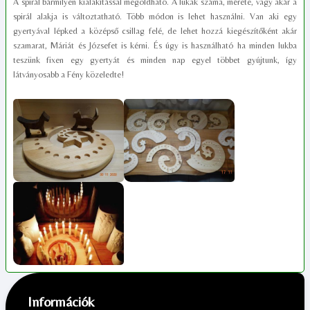
A spirál bármilyen kialakítással megoldható. A lukak száma, mérete, vagy akár a
spirál alakja is változtatható. Több módon is lehet használni. Van aki egy
gyertyával lépked a középső csillag felé, de lehet hozzá kiegészítőként akár
szamarat, Máriát és Józsefet is kérni. És úgy is használható ha minden lukba
teszünk fixen egy gyertyát és minden nap egyel többet gyújtunk, így
látványosabb a Fény közeledte!
Információk