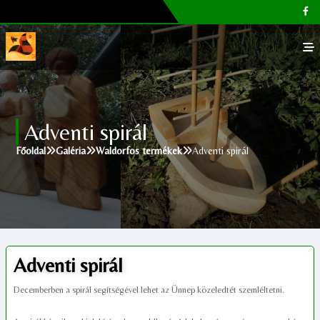
Főoldal
Adventi spirál
Galéria
Főoldal
Galéria
Waldorfos termékek
Adventi spirál
Megvásárolható termékek
Cikkek, tippek
Kapcsolat
Adventi spirál
Decemberben a spirál segítségével lehet az Ünnep közeledtét szemléltetni.