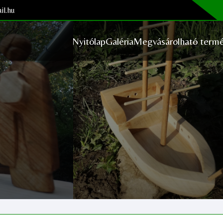
il.hu
Nyitólap
Galéria
Megvásárolható termé