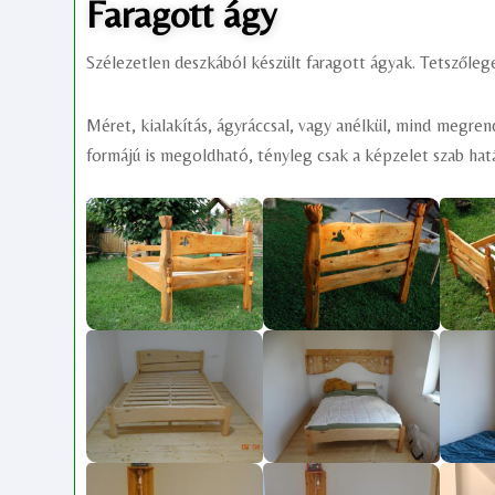
Faragott ágy
Szélezetlen deszkából készült faragott ágyak. Tetszőlege
Méret, kialakítás, ágyráccsal, vagy anélkül, mind megre
formájú is megoldható, tényleg csak a képzelet szab határ