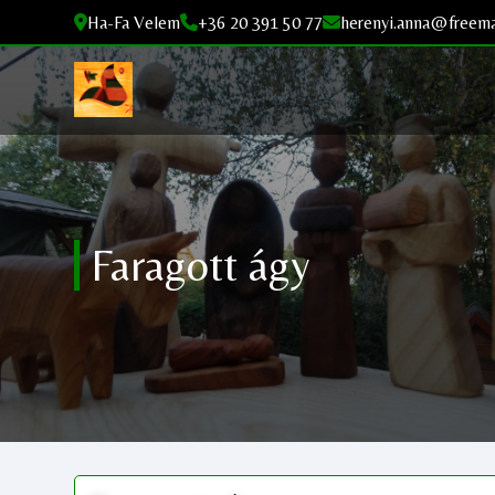
Ha-Fa Velem
+36 20 391 50 77
herenyi.anna@freema
Faragott ágy