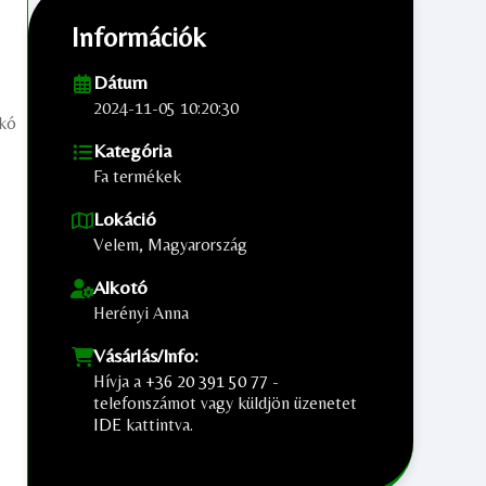
Információk
Dátum
2024-11-05 10:20:30
ikó
Kategória
Fa termékek
Lokáció
Velem, Magyarország
Alkotó
Herényi Anna
Vásárlás/Info:
Hívja a
+36 20 391 50 77
-
telefonszámot vagy küldjön üzenetet
IDE
kattintva.
;