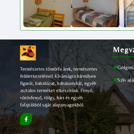
Megvá
Golgot
Természetes tömörfa áruk, természetes
felületkezeléssel. Kívánságra bármilyen
Szív al
figurát, babaházat, babakonyhát, egyéb
asztalos terméket elkészítünk. Fenyő,
vörösfenyő, tölgy, hárs és egyéb
fafajtákból saját alapanyagokból.