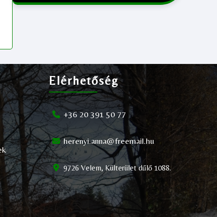
Elérhetőség
+36 20 391 50 77
herenyi.anna@freemail.hu
ek
9726 Velem, Külterület dűlő 1088.