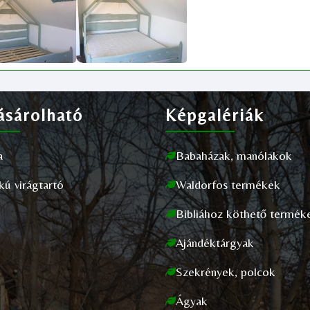
sárolható
Képgalériák
a
Babaházak, manólakok
akú virágtartó
Waldorfos termékek
Bibliához köthető termék
Ajándéktárgyak
Szekrények, polcok
Ágyak