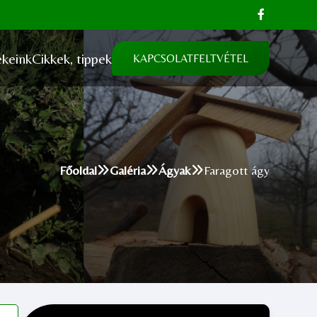
keink
Cikkek, tippek
KAPCSOLATFELTVÉTEL
Főoldal
Galéria
Ágyak
Faragott ágy