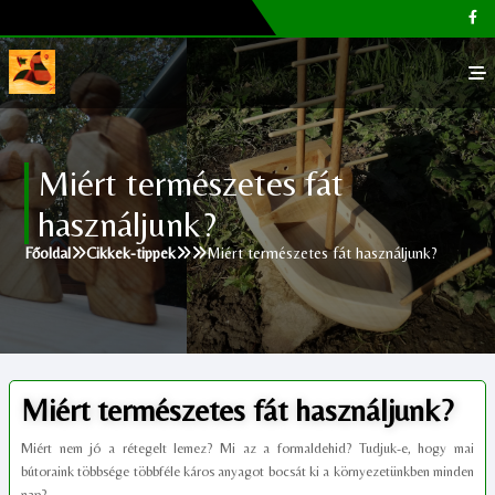
Főoldal
Miért természetes fát
Galéria
használjunk?
Megvásárolható termékek
Főoldal
Cikkek-tippek
Miért természetes fát használjunk?
Cikkek, tippek
Kapcsolat
Miért természetes fát használjunk?
Miért nem jó a rétegelt lemez? Mi az a formaldehid? Tudjuk-e, hogy mai
bútoraink többsége többféle káros anyagot bocsát ki a környezetünkben minden
nap?