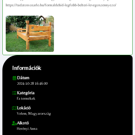
https://tudatosvasarlo.hu/formaldehid-legfobb-belteri-levegoszennyezo/
Információk
Dátum
2024-10-28 16:46:00
Kategória
Fa termékek
Lokáció
Velem, Magyarország
Alkotó
Herényi Anna