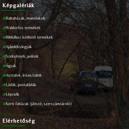
Képgalériák
Babaházak, manólakok
Waldorfos termékek
Bibliához köthető termékek
Ajándéktárgyak
Szekrények, polcok
Ágyak
Asztalok, íróasztalok
Ládák, postaládák
Lépcsők
Kerti faházak (játszó, szerszámtároló)
Elérhetőség