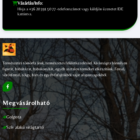
Vásárlás/Info:
Hívja a
+36 20 391 50 77
-telefonszámot vagy küldjön üzenetet
IDE
kattintva.
;
Természetes tömörfa áruk, természetes felületkezeléssel. Kívánságra bármilyen
figurát, babaházat, babakonyhát, egyéb asztalos terméket elkészítünk. Fenyő,
vörösfenyő, tölgy, hárs és egyéb fafajtákból saját alapanyagokból.
Megvásárolható
Golgota
Szív alakú virágtartó