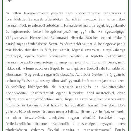
"A beltéri levegőkörnyezet gyakran nagy koncentrációban tartalmazza a
formaldehidet és egyéb aldehideket. Az építési anyagok és más termékek
használatából, jelenlétéből adódóan a formaldehid mára az egyik leggyakoribb
és legismertebb beltéri levegőszennyező anyaggá vált. Az Egészségügyi
Világszervezet Nemzetközi Rákkutatási Hivatala 2004-ben emberi rákkeltő
hatású anyaggá minősítette. Szem- és bőrirritációt válthat ki, belélegezve pedig
már kisebb dózisban is fejfájást, náthát, légzési zavarokat, a nyálkahártya
irritációját, égető érzést, könnyezést okozhat. A legtöbb, bútoriparban
használatos padlólemez rétegeit aminoplaszt gyantával ragasztják össze, majd
lakkozzák. A furnérozott és rétegelt lemez alapú termékekből való formaldehid-
kibocsátást főleg ezek a ragasztók okozzák. Az utóbbi években az új gyártási
technológiák és az „alacsony kibocsátó” gyanták határozottan javítottak ezen.
Valószínűleg költségesebb, de biztosabb megoldás, ha öko-bútorokban
gondolkodunk. Készíttethetünk egyedi bútorokat, helyi mesterekkel, olyan
helyen, ahol meggyőződhetünk arról, hogy az asztalos milyen összetevőket,
ragasztó- és lakkanyagokat használ, ha egyáltalán használ ilyeneket. Előre
gyártott bútorok esetén érdemes nézni a felhasznált anyagok listáját, és kerülni
az olyan összetevőket, amelyeket nagyon ellenálló festékként vagy
felületkezelőként hirdetnek. Kerülendők a mesterséges anyagok, illetve
mindenképpen érdemes figyelni magára a ragasztóanyagra." Forrás: