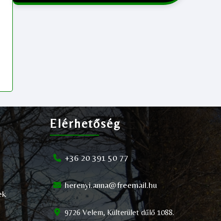
Elérhetőség
+36 20 391 50 77
herenyi.anna@freemail.hu
ek
9726 Velem, Külterület dűlő 1088.