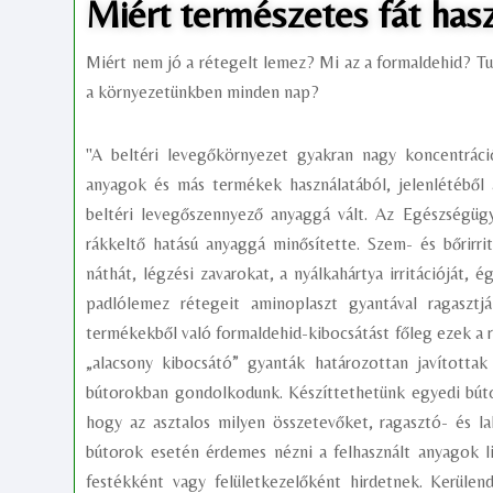
Miért természetes fát has
Miért nem jó a rétegelt lemez? Mi az a formaldehid? Tu
a környezetünkben minden nap?
"A beltéri levegőkörnyezet gyakran nagy koncentráci
anyagok és más termékek használatából, jelenlétéből
beltéri levegőszennyező anyaggá vált. Az Egészségüg
rákkeltő hatású anyaggá minősítette. Szem- és bőrirrit
náthát, légzési zavarokat, a nyálkahártya irritációját,
padlólemez rétegeit aminoplaszt gyantával ragasztj
termékekből való formaldehid-kibocsátást főleg ezek a r
„alacsony kibocsátó” gyanták határozottan javította
bútorokban gondolkodunk. Készíttethetünk egyedi búto
hogy az asztalos milyen összetevőket, ragasztó- és la
bútorok esetén érdemes nézni a felhasznált anyagok li
festékként vagy felületkezelőként hirdetnek. Kerüle