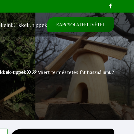
keink
Cikkek, tippek
KAPCSOLATFELTVÉTEL
kkek-tippek
Miért természetes fát használjunk?