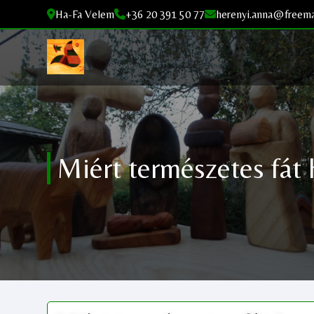
Ha-Fa Velem
+36 20 391 50 77
herenyi.anna@freema
Miért természetes fát 