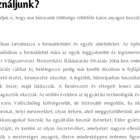
ználjunk?
djuk-e, hogy mai bútoraink többsége többféle káros anyagot bocsát
óban tartalmazza a formaldehidet és egyéb aldehideket. Az épít
 adódóan a formaldehid mára az egyik leggyakoribb és legismert
yi Világszervezet Nemzetközi Rákkutatási Hivatala 2004-ben emb
ációt válthat ki, belélegezve pedig már kisebb dózisban is fejfájá
 égető érzést, könnyezést okozhat. A legtöbb, bútoriparban használa
ák össze, majd lakkozzák. A furnérozott és rétegelt lemez al
agasztók okozzák. Az utóbbi években az új gyártási technológiák és
k ezen. Valószínűleg költségesebb, de biztosabb megoldás, ha ö
rokat, helyi mesterekkel, olyan helyen, ahol meggyőződhetünk arr
kkanyagokat használ, ha egyáltalán használ ilyeneket. Előre gyárt
stáját, és kerülni az olyan összetevőket, amelyeket nagyon ellená
ndők a mesterséges anyagok, illetve mindenképpen érdemes figye