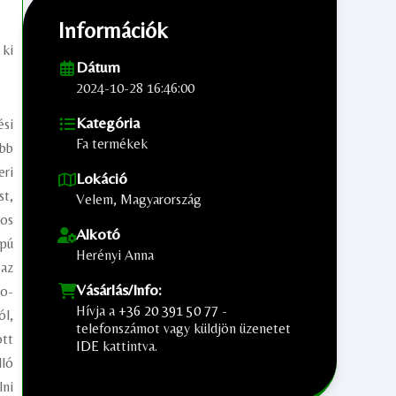
Információk
 ki
Dátum
2024-10-28 16:46:00
Kategória
ési
Fa termékek
ebb
eri
Lokáció
st,
Velem, Magyarország
tos
Alkotó
apú
Herényi Anna
 az
Vásárlás/Info:
ko-
Hívja a
+36 20 391 50 77
-
ól,
telefonszámot vagy küldjön üzenetet
ott
IDE
kattintva.
lló
;
lni