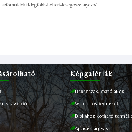
lo.hu/formaldehid-legfobb-belteri-levegoszennyezo/
sárolható
Képgalériák
a
Babaházak, manólakok
akú virágtartó
Waldorfos termékek
Bibliához köthető termék
Ajándéktárgyak