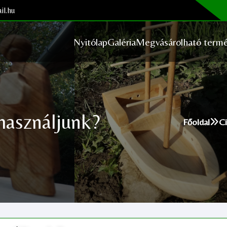
il.hu
Nyitólap
Galéria
Megvásárolható termé
használjunk?
Főoldal
Ci