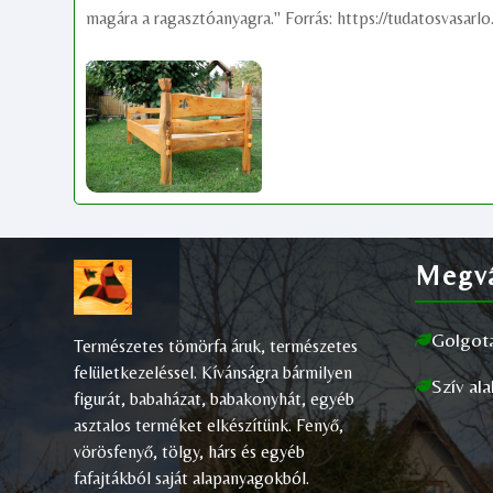
magára a ragasztóanyagra." Forrás: https://tudatosvasar
Megvá
Golgot
Természetes tömörfa áruk, természetes
felületkezeléssel. Kívánságra bármilyen
Szív al
figurát, babaházat, babakonyhát, egyéb
asztalos terméket elkészítünk. Fenyő,
vörösfenyő, tölgy, hárs és egyéb
fafajtákból saját alapanyagokból.