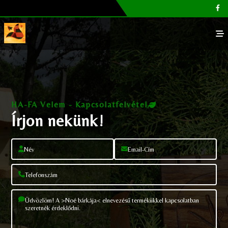
Főoldal
Galéria
HA-FA Velem - Kapcsolatfelvétel
Megvásárolható termékek
Írjon nekünk!
Cikkek, tippek
Kapcsolat