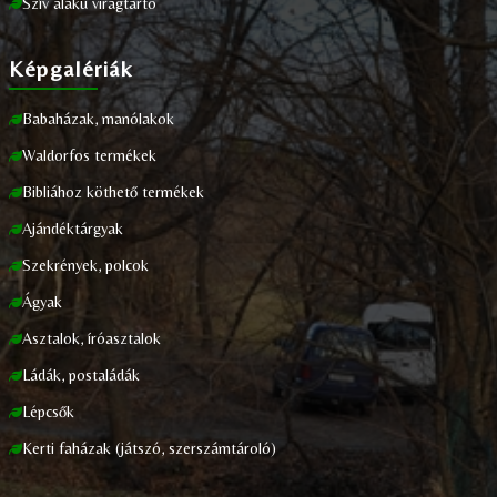
Szív alakú virágtartó
Képgalériák
Babaházak, manólakok
Waldorfos termékek
Bibliához köthető termékek
Ajándéktárgyak
Szekrények, polcok
Ágyak
Asztalok, íróasztalok
Ládák, postaládák
Lépcsők
Kerti faházak (játszó, szerszámtároló)